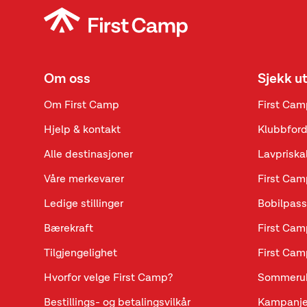
Om oss
Sjekk u
Om First Camp
First Cam
Hjelp & kontakt
Klubbford
Alle destinasjoner
Lavpriska
Våre merkevarer
First Cam
Ledige stillinger
Bobilpass
Bærekraft
First Cam
Tilgjengelighet
First Cam
Hvorfor velge First Camp?
Sommeru
Bestillings- og betalingsvilkår
Kampanje