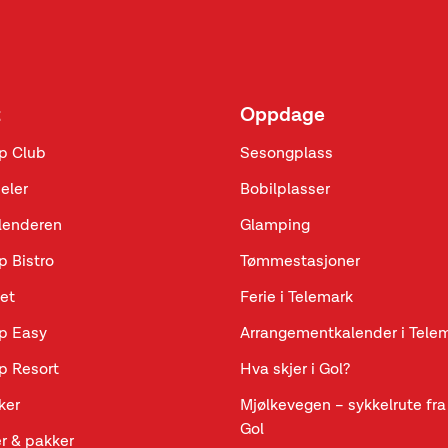
t
Oppdage
p Club
Sesongplass
eler
Bobilplasser
lenderen
Glamping
p Bistro
Tømmestasjoner
et
Ferie i Telemark
p Easy
Arrangementkalender i Tele
p Resort
Hva skjer i Gol?
ker
Mjølkevegen – sykkelrute fra 
Gol
r & pakker