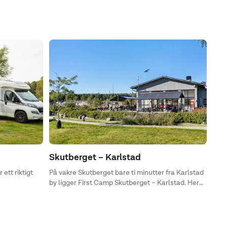
Skutberget – Karlstad
Möl
ett riktigt
På vakre Skutberget bare ti minutter fra Karlstad
Vid 
by ligger First Camp Skutberget – Karlstad. Her
natu
bor du i et naturfine omgivelser ved Vänerns fine
akti
strand,
är d