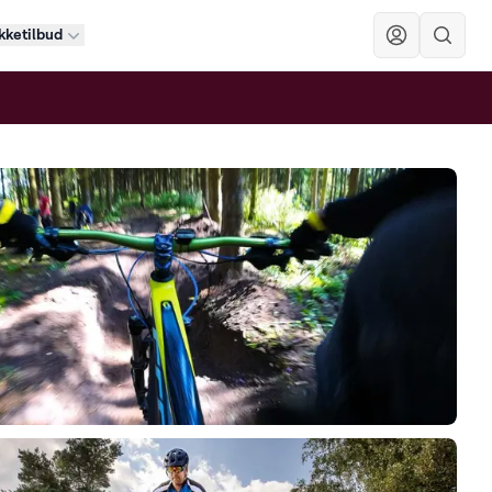
kketilbud
Sök