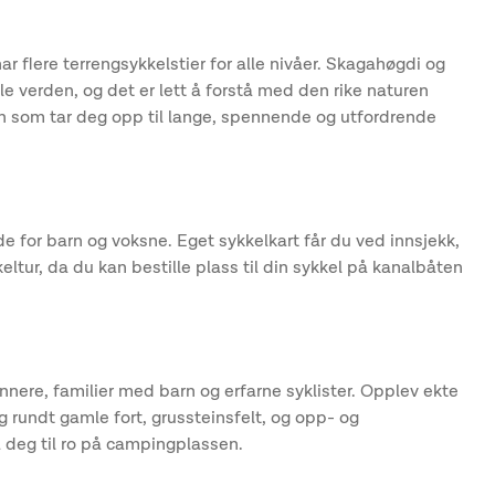
ar flere terrengsykkelstier for alle nivåer. Skagahøgdi og
le verden, og det er lett å forstå med den rike naturen
sen som tar deg opp til lange, spennende og utfordrende
e for barn og voksne. Eget sykkelkart får du ved innsjekk,
tur, da du kan bestille plass til din sykkel på kanalbåten
ere, familier med barn og erfarne syklister. Opplev ekte
eg rundt gamle fort, grussteinsfelt, og opp- og
lå deg til ro på campingplassen.