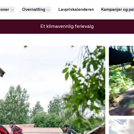
joner
Overnatting
Lavpriskalenderen
Kampanjer og pa
Et klimavennlig ferievalg