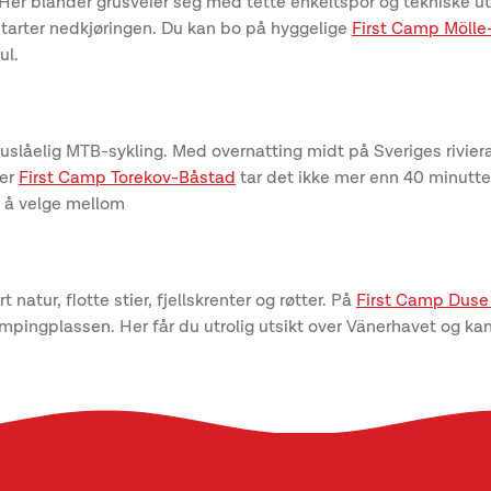
Her blander grusveier seg med tette enkeltspor og tekniske utfor
 starter nedkjøringen. Du kan bo på hyggelige
First Camp Möll
ul.
 uslåelig MTB-sykling. Med overnatting midt på Sveriges riviera
ler
First Camp Torekov-Båstad
tar det ikke mer enn 40 minutter
r å velge mellom
atur, flotte stier, fjellskrenter og røtter. På
First Camp Duse
pingplassen. Her får du utrolig utsikt over Vänerhavet og ka