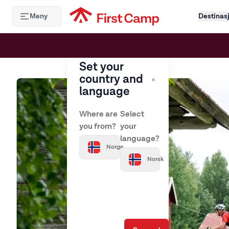
Hoppa till huvudinnehåll
Meny
Destinas
Set your
country and
language
Where are
Select
you from?
your
language?
Norge
Norsk