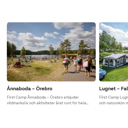
Ånnaboda – Örebro
Lugnet – Fa
First Camp Ånnaboda – Örebro erbjuder
First Camp Lugne
vildmarksliv och aktiviteter året runt för hela
och naturskön mi
familjen.
boendealternativ
den gemensamm
stora och moder
fritidsanläggni