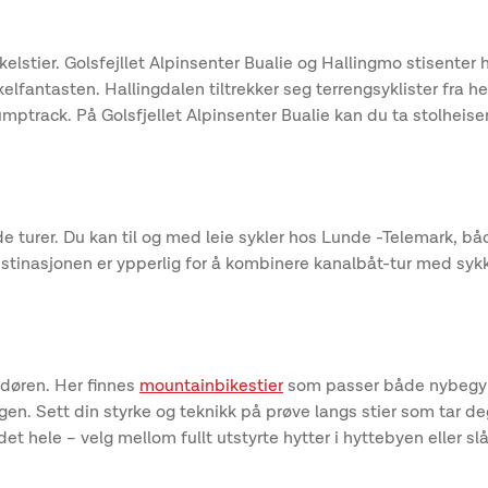
lstier. Golsfejllet Alpinsenter Bualie og Hallingmo stisenter h
elfantasten. Hallingdalen tiltrekker seg terrengsyklister fra he
umptrack. På Golsfjellet Alpinsenter Bualie kan du ta stolhei
turer. Du kan til og med leie sykler hos Lunde -Telemark, båd
tinasjonen er ypperlig for å kombinere kanalbåt-tur med sykkel
 døren. Her finnes
mountainbikestier
som passer både nybegynn
rgen. Sett din styrke og teknikk på prøve langs stier som tar d
et hele – velg mellom fullt utstyrte hytter i hyttebyen eller s