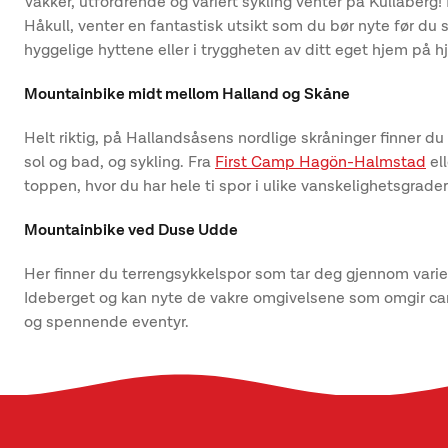
Vakker, utfordrende og variert sykling venter på Kullaberg! 
Håkull, venter en fantastisk utsikt som du bør nyte før du
hyggelige hyttene eller i tryggheten av ditt eget hjem på hj
Mountainbike midt mellom Halland og Skåne
Helt riktig, på Hallandsåsens nordlige skråninger finner du
sol og bad, og sykling. Fra
First Camp Hagön-Halmstad
el
toppen, hvor du har hele ti spor i ulike vanskelighetsgrade
Mountainbike ved Duse Udde
Her finner du terrengsykkelspor som tar deg gjennom variert n
Ideberget og kan nyte de vakre omgivelsene som omgir cam
og spennende eventyr.