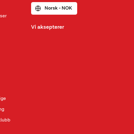
Norsk - NOK
ser
Vi aksepterer
ige
ng
klubb