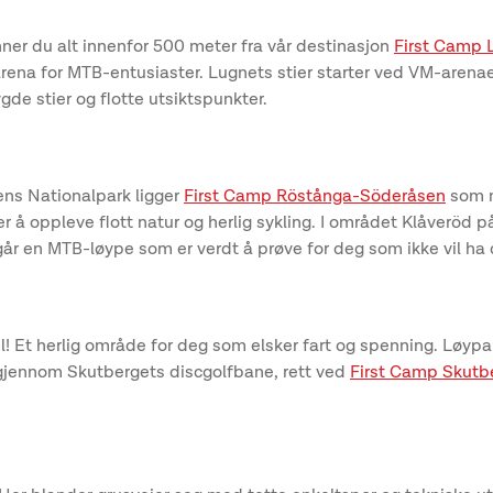
nner du alt innenfor 500 meter fra vår destinasjon
First Camp 
arena for MTB-entusiaster. Lugnets stier starter ved VM-arenae
de stier og flotte utsiktspunkter.
sens Nationalpark ligger
First Camp Röstånga-Söderåsen
som m
er å oppleve flott natur og herlig sykling. I området Klåveröd 
r går en MTB-løype som er verdt å prøve for deg som ikke vil ha 
l! Et herlig område for deg som elsker fart og spenning. Løyp
er gjennom Skutbergets discgolfbane, rett ved
First Camp Skutb