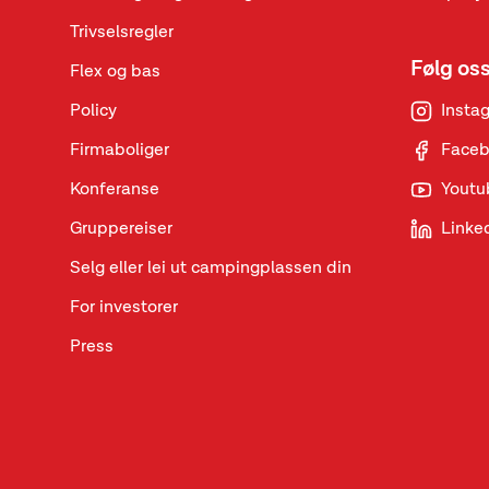
Trivselsregler
Følg os
Flex og bas
Policy
Insta
Firmaboliger
Face
Konferanse
Youtu
Gruppereiser
Linke
Selg eller lei ut campingplassen din
For investorer
Press