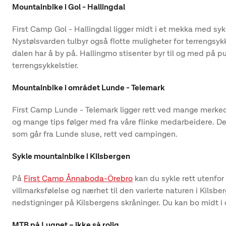
Mountainbike i Gol - Hallingdal
First Camp Gol - Hallingdal ligger midt i et mekka med sykke
Nystølsvarden tulbyr også flotte muligheter for terrengsykk
dalen har å by på. Hallingmo stisenter byr til og med på p
terrengsykkelstier.
Mountainbike i området Lunde - Telemark
First Camp Lunde - Telemark ligger rett ved mange merkede 
og mange tips følger med fra våre flinke medarbeidere. Des
som går fra Lunde sluse, rett ved campingen.
Sykle mountainbike i Kilsbergen
På
First Camp Ånnaboda-Örebro
kan du sykle rett utenfor
villmarksfølelse og nærhet til den varierte naturen i Kilsbe
nedstigninger på Kilsbergens skråninger. Du kan bo midt i d
MTB på Lugnet – ikke så rolig