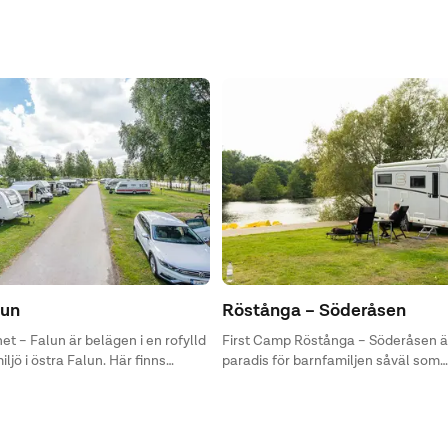
lun
Röstånga – Söderåsen
t – Falun är belägen i en rofylld
First Camp Röstånga – Söderåsen är 
ljö i östra Falun. Här finns
paradis för barnfamiljen såväl som
 i alla prisklasser, samtliga med
naturälskaren.
a nämnaren att de har den
na idrotts- och
ngen Lugnet precis inpå knuten.