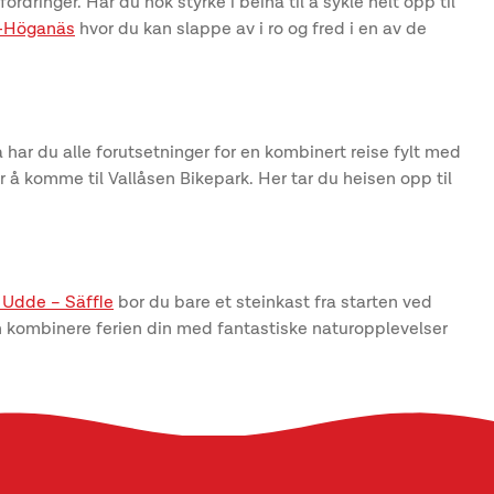
dringer. Har du nok styrke i beina til å sykle helt opp til
e-Höganäs
hvor du kan slappe av i ro og fred i en av de
 har du alle forutsetninger for en kombinert reise fylt med
 å komme til Vallåsen Bikepark. Her tar du heisen opp til
 Udde – Säffle
bor du bare et steinkast fra starten ved
n kombinere ferien din med fantastiske naturopplevelser