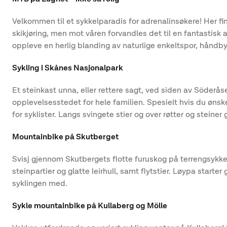
Velkommen til et sykkelparadis for adrenalinsøkere! Her fi
skikjøring, men mot våren forvandles det til en fantastisk 
oppleve en herlig blanding av naturlige enkeltspor, håndbyg
Sykling i Skånes Nasjonalpark
Et steinkast unna, eller rettere sagt, ved siden av Söderå
opplevelsesstedet for hele familien. Spesielt hvis du ønsk
for syklister. Langs svingete stier og over røtter og steine
Mountainbike på Skutberget
Svisj gjennom Skutbergets flotte furuskog på terrengsykke
steinpartier og glatte leirhull, samt flytstier. Løypa start
syklingen med.
Sykle mountainbike på Kullaberg og Mölle