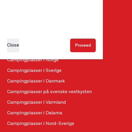
Arrangementkalender i Telemark
Hva skjer i Gol?
Mjølkevegen – sykkelrute fra Vinstra til Gol
Hundevennlige hytter
Close
Proceed
Hundevennlige campingplasser
Campingplasser i Norge
Campingplasser i Sverige
Campingplasser i Danmark
Campingplasser på svenske vestkysten
Campingplasser i Värmland
Campingplasser i Dalarna
Campingplasser i Nord-Sverige