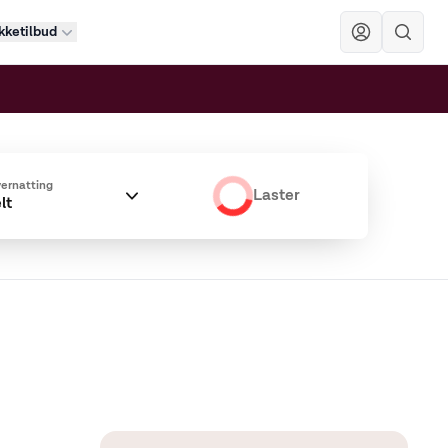
kketilbud
Sök
ernatting
Laster
lt