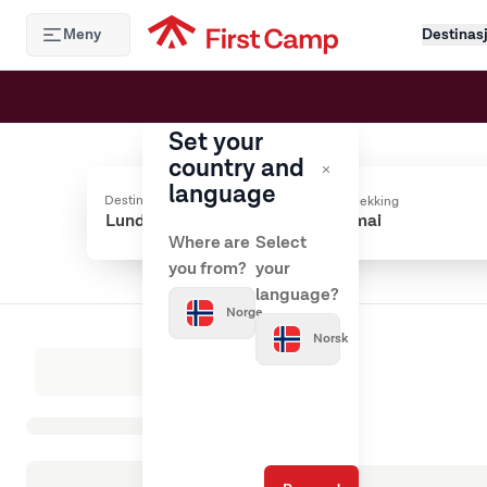
Hoppa till huvudinnehåll
Meny
Destinas
Set your
country and
language
Destinasjon
Innsjekking
Where are
Select
you from?
your
language?
Norge
Norsk
Laster inn resultater